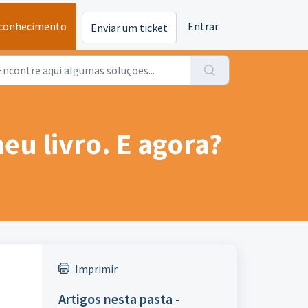
 conhecimento
Entrar
Enviar um ticket
eu livro. E agora?
Imprimir
Artigos nesta pasta -