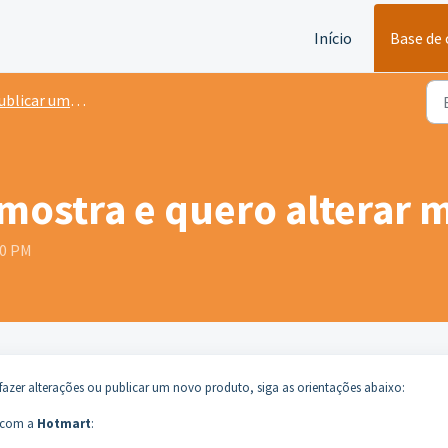
Início
Base de
r um Livro Físico na UICLAP e vender na Hotmart
ostra e quero alterar m
00 PM
 fazer alterações ou publicar um novo produto, siga as orientações abaixo:
 com a
Hotmart
: