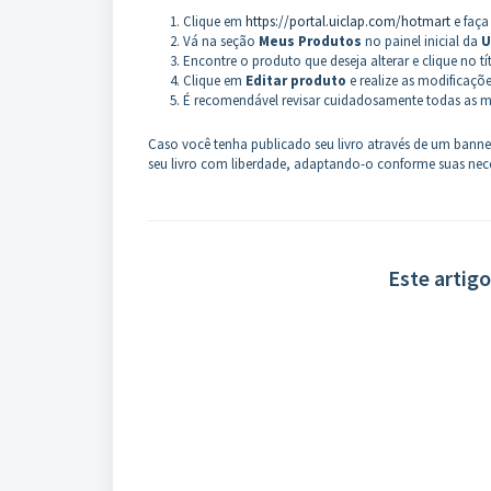
Clique em
https://portal.uiclap.com/hotmart
e faça
Vá na seção
Meus Produtos
no painel inicial da
U
Encontre o produto que deseja alterar e clique no t
Clique em
Editar produto
e realize as modificaçõ
É recomendável revisar cuidadosamente todas as mu
Caso você tenha publicado seu livro através de um banne
seu livro com liberdade, adaptando-o conforme suas neces
Este artigo 