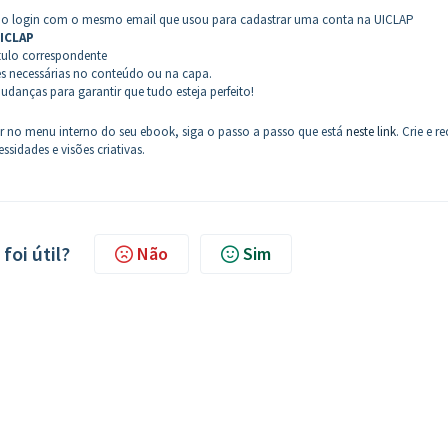
 o login com o mesmo email que usou para cadastrar uma conta na UICLAP
ICLAP
ítulo correspondente
es necessárias no conteúdo ou na capa.
danças para garantir que tudo esteja perfeito!
r no menu interno do seu ebook, siga o passo a passo que está
neste link
. Crie e re
sidades e visões criativas.
foi útil?
Não
Sim