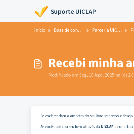
Ir para o conteúdo principal
Suporte UICLAP
Início
Base de conhecimento
Parceria UICLAP e Hotmart
Publica
Recebi minha am
Modificado em Seg, 18 Ago, 2025 na (o) 2:
Se você recebeu a amostra do seu livro impresso e deseja
Se você publicou seu livro através da
UICLAP
e conectou