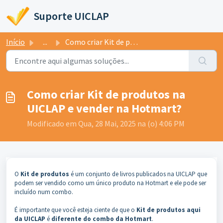
Ir para o conteúdo principal
Suporte UICLAP
Início
...
Como criar Kit de produtos na UICLAP e vender na Hotmart?
Como criar Kit de produtos na
UICLAP e vender na Hotmart?
Modificado em Qua, 28 Mai, 2025 na (o) 4:06 PM
O
Kit de produtos
é um conjunto de livros publicados na UICLAP que
podem ser vendido como um único produto na Hotmart e ele pode ser
incluído num combo.
É importante que você esteja ciente de que o
Kit de produtos aqui
da UICLAP
é
diferente do combo da Hotmart
.